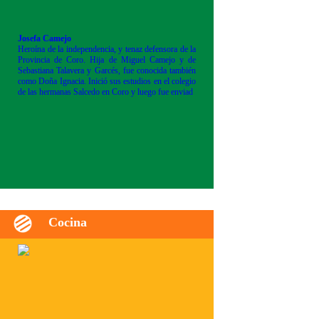
Josefa Camejo
Heroína de la independencia, y tenaz defensora de la
Provincia de Coro. Hija de Miguel Camejo y de
Sebastiana Talavera y Garcés, fue conocida también
como Doña Ignacia. Inició sus estudios en el colegio
de las hermanas Salcedo en Coro y luego fue enviad
Cocina