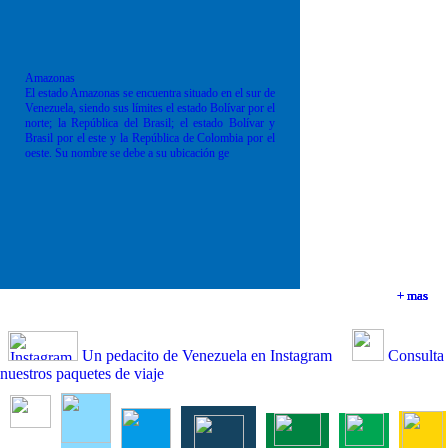
Amazonas
El estado Amazonas se encuentra situado en el sur de
Venezuela, siendo sus límites el estado Bolívar por el
norte; la República del Brasil; el estado Bolívar y
Brasil por el este y la República de Colombia por el
oeste. Su nombre se debe a su ubicación ge
+ mas
+ mas
+ mas
+ mas
Un pedacito de Venezuela en Instagram
Consulta
nuestros paquetes de viaje