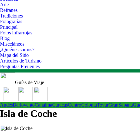
Arte
Refranes
Tradiciones
Fotografías
Principal
Fotos infrarrojas
Blog
Misceláneos
¿Quiénes somos?
Mapa del Sitio
Artículos de Turismo
Preguntas Freuentes
Guías de Viaje
Andes
Barlovento
Canaima
Caracas
Centro
ColoniaTovar
GranSabana
Gu
Isla de Coche