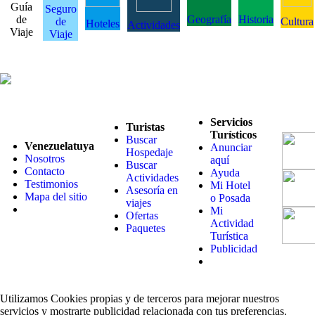
Guía
Seguro
de
Geografía
Historia
de
Cultura
Hoteles
Actividades
Viaje
Viaje
Servicios
Turistas
Turísticos
Buscar
Venezuelatuya
Anunciar
Hospedaje
Nosotros
aquí
Buscar
Contacto
Ayuda
Actividades
Testimonios
Mi Hotel
Asesoría en
Mapa del sitio
o Posada
viajes
Mi
Ofertas
Actividad
Paquetes
Turística
Publicidad
Utilizamos Cookies propias y de terceros para mejorar nuestros
servicios y mostrarte publicidad relacionada con tus preferencias.