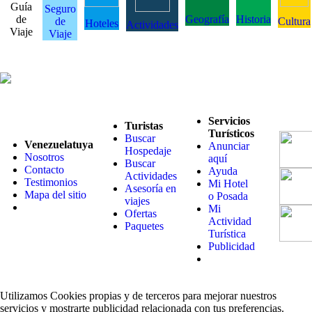
Guía
Seguro
de
Geografía
Historia
de
Cultura
Hoteles
Actividades
Viaje
Viaje
Servicios
Turistas
Turísticos
Buscar
Venezuelatuya
Anunciar
Hospedaje
Nosotros
aquí
Buscar
Contacto
Ayuda
Actividades
Testimonios
Mi Hotel
Asesoría en
Mapa del sitio
o Posada
viajes
Mi
Ofertas
Actividad
Paquetes
Turística
Publicidad
Utilizamos Cookies propias y de terceros para mejorar nuestros
servicios y mostrarte publicidad relacionada con tus preferencias.