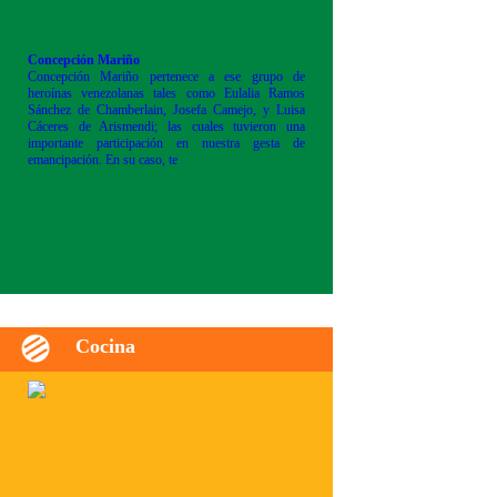
Concepción Mariño
Concepción Mariño pertenece a ese grupo de
heroínas venezolanas tales como Eulalia Ramos
Sánchez de Chamberlain, Josefa Camejo, y Luisa
Cáceres de Arismendi; las cuales tuvieron una
importante participación en nuestra gesta de
emancipación. En su caso, te
Cocina