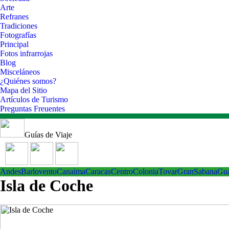
Arte
Refranes
Tradiciones
Fotografías
Principal
Fotos infrarrojas
Blog
Misceláneos
¿Quiénes somos?
Mapa del Sitio
Artículos de Turismo
Preguntas Freuentes
Guías de Viaje
Andes
Barlovento
Canaima
Caracas
Centro
ColoniaTovar
GranSabana
Gu
Isla de Coche