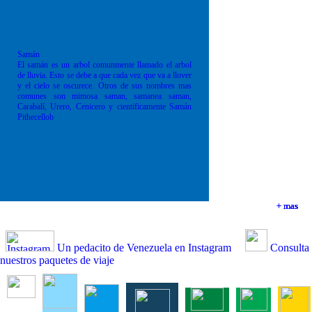
Samán
El samán es un arbol comunmente llamado el arbol
de lluvia. Esto se debe a que cada vez que va a llover
y el cielo se oscurece. Otros de sus nombres mas
comunes son mimosa saman, samanea saman,
Carabalí, Urero, Cenicero y cientificamente Samán
Pithecellob
+ mas
+ mas
+ mas
+ mas
Un pedacito de Venezuela en Instagram
Consulta
nuestros paquetes de viaje