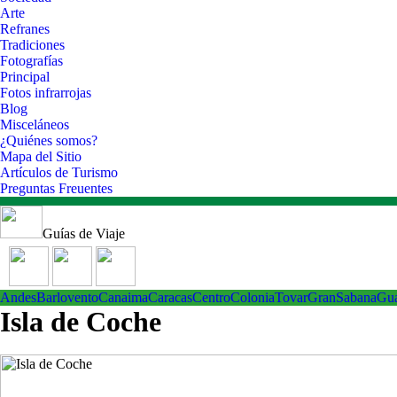
Arte
Refranes
Tradiciones
Fotografías
Principal
Fotos infrarrojas
Blog
Misceláneos
¿Quiénes somos?
Mapa del Sitio
Artículos de Turismo
Preguntas Freuentes
Guías de Viaje
Andes
Barlovento
Canaima
Caracas
Centro
ColoniaTovar
GranSabana
Gu
Isla de Coche