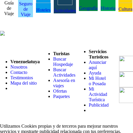
Guía
Seguro
de
Geografía
Historia
de
Cultura
Hoteles
Actividades
Viaje
Viaje
Servicios
Turistas
Turísticos
Buscar
Venezuelatuya
Anunciar
Hospedaje
Nosotros
aquí
Buscar
Contacto
Ayuda
Actividades
Testimonios
Mi Hotel
Asesoría en
Mapa del sitio
o Posada
viajes
Mi
Ofertas
Actividad
Paquetes
Turística
Publicidad
Utilizamos Cookies propias y de terceros para mejorar nuestros
servicios y mostrarte publicidad relacionada con tus preferencias.