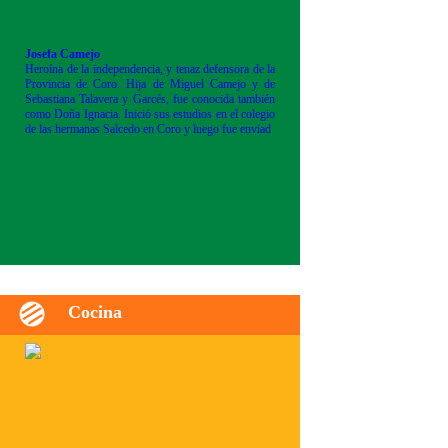
Josefa Camejo
Heroína de la independencia, y tenaz defensora de la
Provincia de Coro. Hija de Miguel Camejo y de
Sebastiana Talavera y Garcés, fue conocida también
como Doña Ignacia. Inició sus estudios en el colegio
de las hermanas Salcedo en Coro y luego fue enviad
Cocina