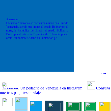
Amazonas
El estado Amazonas se encuentra situado en el sur de
Venezuela, siendo sus límites el estado Bolívar por el
norte; la República del Brasil; el estado Bolívar y
Brasil por el este y la República de Colombia por el
oeste. Su nombre se debe a su ubicación ge
+ mas
+ mas
+ mas
+ mas
Un pedacito de Venezuela en Instagram
Consulta
nuestros paquetes de viaje