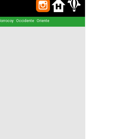
Paquetes
orrocoy
Occidente
Oriente
Actividades
Seguro
de
Viaje
Cocina
Geografía
Historia
Cultura