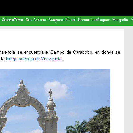
ColoniaTovar
GranSabana
Guayana
Litoral
Llanos
LosRoques
Margarita
M
Valencia, se encuentra el Campo de Carabobo, en donde se
ó la
Independencia de Venezuela
.