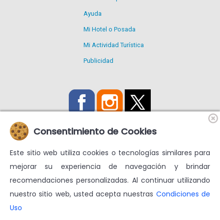
Ayuda
Mi Hotel o Posada
Mi Actividad Turística
Publicidad
Consentimiento de Cookies
Este sitio web utiliza cookies o tecnologías similares para
Utilizamos Cookies propias y de terceros para mejorar nuestros
mejorar su experiencia de navegación y brindar
servicios y mostrarte publicidad relacionada con tus
recomendaciones personalizadas. Al continuar utilizando
preferencias.
nuestro sitio web, usted acepta nuestras
Condiciones de
Condiciones de uso
Más información en
Uso
© venezuelatuya.com S.A. 1997-2024. Todos los derechos